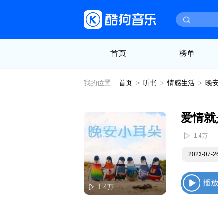
首页
榜单
我的位置:
首页
>
听书
>
情感生活
>
晚
爱情就
1.4万
2023-07-
播
1.4万