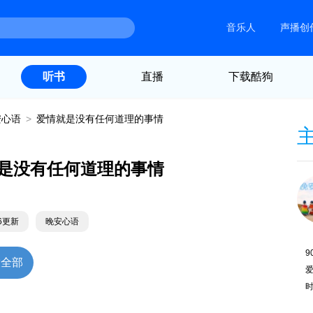
音乐人
声播创
直播
下载酷狗
听书
安心语
>
爱情就是没有任何道理的事情
是没有任何道理的事情
26更新
晚安心语
9
放全部
爱
时