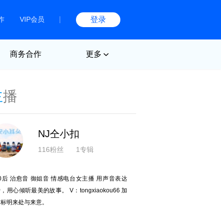
作
VIP会员
登录
商务合作
更多
主
播
NJ仝小扣
116粉丝
1专辑
0后 治愈音 御姐音 情感电台女主播 用声音表达
，用心倾听最美的故事。 V：tongxiaokou66 加
标明来处与来意。​