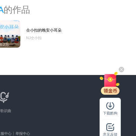
A
的作品
仝小扣的晚安小耳朵
NJ仝小扣
26.2万
听歌识曲
下载酷狗
客服中心
举报中心
意见反馈