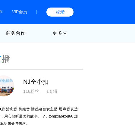
作
VIP会员
登录
商务合作
更多
主
播
NJ仝小扣
116粉丝
1专辑
0后 治愈音 御姐音 情感电台女主播 用声音表达
，用心倾听最美的故事。 V：tongxiaokou66 加
标明来处与来意。​