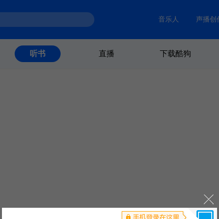
音乐人
声播创
直播
下载酷狗
听书