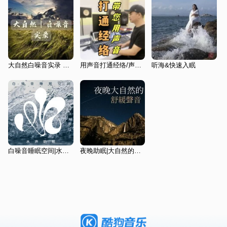
大自然白噪音实录 助眠放松
用声音打通经络/声音疗愈
听海&快速入眠
白噪音睡眠空间|水声助眠 枕边放松
夜晚助眠|大自然的舒緩聲音: 睡眠輕音樂, 瑜伽冥想, 安靜音樂