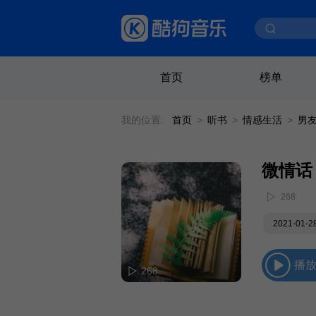
首页
榜单
我的位置:
首页
>
听书
>
情感生活
>
男
微情话
268
2021-01-
播
268