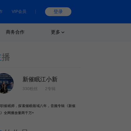
作
VIP会员
登录
商务合作
更多
主
播
新催眠江小新
330粉丝
2专辑
专职催眠师，探索催眠领域八年，音频专辑《新催
眠》全网播放量两千万+