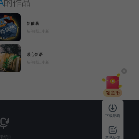
A
的作品
新催眠
新催眠江小新
44.8万
暖心新语
新催眠江小新
1.2万
下载酷狗
听歌识曲
意见反馈