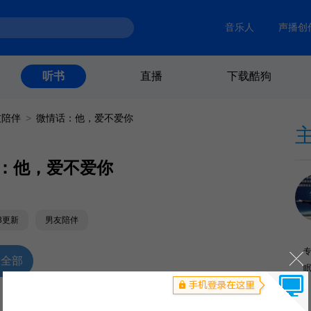
音乐人
声播创
直播
下载酷狗
听书
友陪伴
>
微情话：他，爱不爱你
：他，爱不爱你
28更新
男友陪伴
放全部