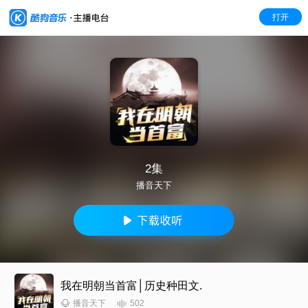
打开
2集
播音天下
我在明朝当首富│历史种田文.
502
播音天下