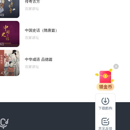
传奇古方
百家讲坛
49
中国史话（隋唐篇）
百家讲坛
61
中华成语 品德篇
百家讲坛
1.4万
下载酷狗
意见反馈