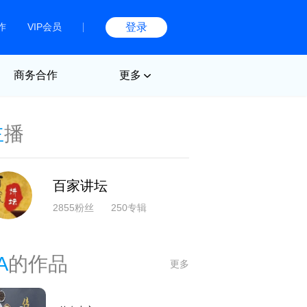
作
VIP会员
登录
商务合作
更多
主
播
百家讲坛
2855粉丝
250专辑
A
的作品
更多