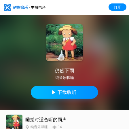
打开
仍然下雨
纯音乐哄睡
睡觉时适合听的雨声
14
纯音乐哄睡