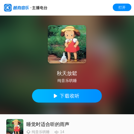
打开
秋天放鬆
纯音乐哄睡
睡觉时适合听的雨声
14
纯音乐哄睡