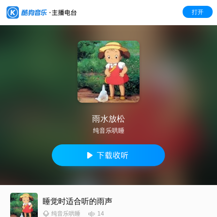
打开
雨水放松
纯音乐哄睡
睡觉时适合听的雨声
14
纯音乐哄睡