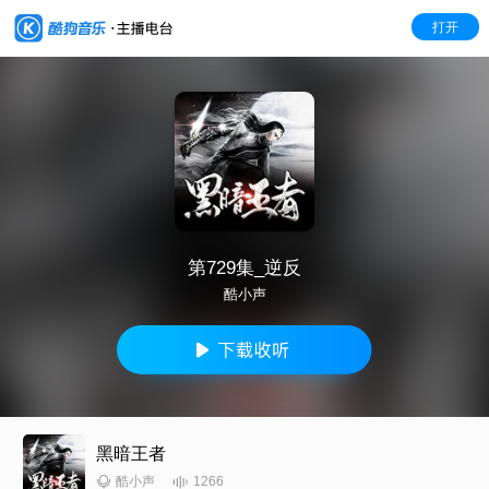
打开
第729集_逆反
酷小声
黑暗王者
1266
酷小声