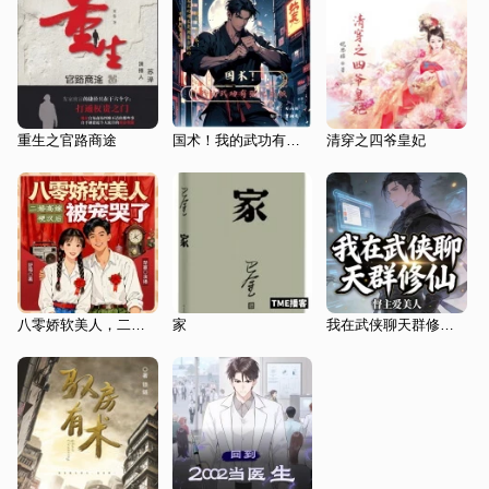
重生之官路商途
国术！我的武功有强化面板|都市拳霸文|热血激战
清穿之四爷皇妃
八零娇软美人，二婚高嫁硬汉后被宠哭了 | 重生八零 | 穿越年代 | 虐渣甜宠
家
我在武侠聊天群修仙|苟道流|凡人流|聊天群|属性面板