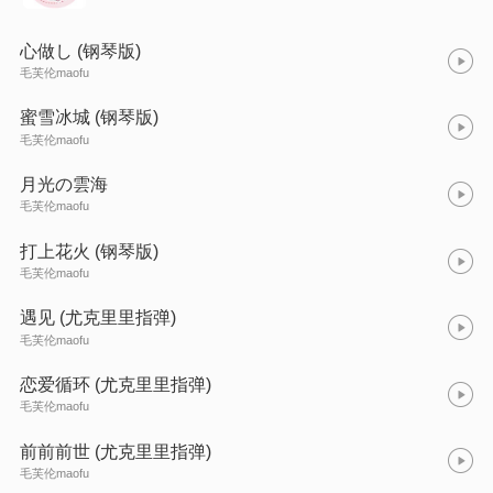
心做し (钢琴版)
毛芙伦maofu
蜜雪冰城 (钢琴版)
毛芙伦maofu
月光の雲海
毛芙伦maofu
打上花火 (钢琴版)
毛芙伦maofu
遇见 (尤克里里指弹)
毛芙伦maofu
恋爱循环 (尤克里里指弹)
毛芙伦maofu
前前前世 (尤克里里指弹)
毛芙伦maofu