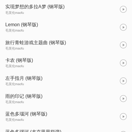
实现梦想的多拉A梦 (钢琴版)
毛芙伦maofu
Lemon (钢琴版)
毛芙伦maofu
旅行青蛙游戏主题曲 (钢琴版)
毛芙伦maofu
卡农 (钢琴版)
毛芙伦maofu
左手指月 (钢琴版)
毛芙伦maofu
雨的印记 (钢琴版)
毛芙伦maofu
蓝色多瑙河 (钢琴版)
毛芙伦maofu
蓝色多瑙河 (尤克里里指弹)