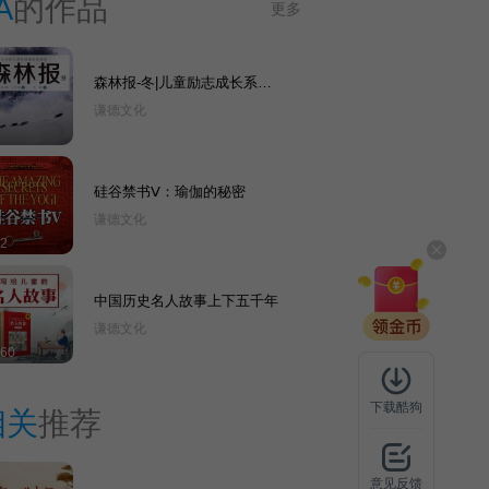
A
的作品
更多
森林报-冬|儿童励志成长系列
丛书|经典名著
谦德文化
硅谷禁书Ⅴ：瑜伽的秘密
谦德文化
2
中国历史名人故事上下五千年
谦德文化
60
下载酷狗
相关
推荐
意见反馈