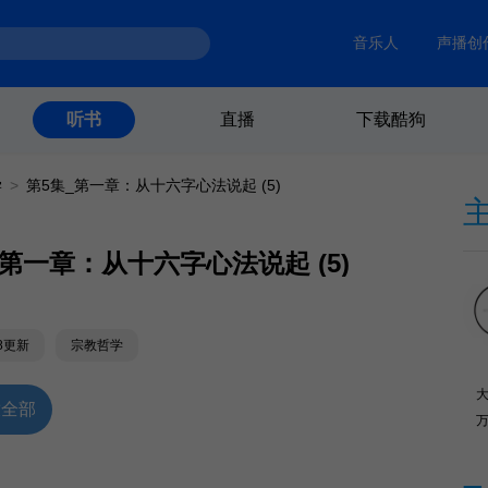
音乐人
声播创
直播
下载酷狗
听书
学
>
第5集_第一章：从十六字心法说起 (5)
_第一章：从十六字心法说起 (5)
28更新
宗教哲学
放全部