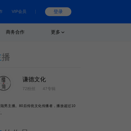
作
VIP会员
登录
商务合作
更多
主
播
谦德文化
72粉丝
47专辑
大陆男主播。80后传统文化传播者，播放超过10
万。