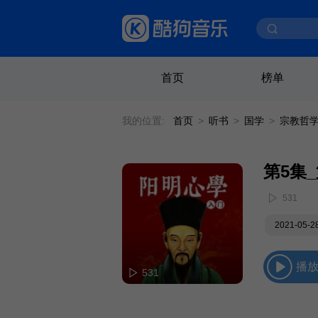
首页
榜单
我的位置:
首页
>
听书
>
国学
>
宗教哲
第5集
531
2021-05-
播
531