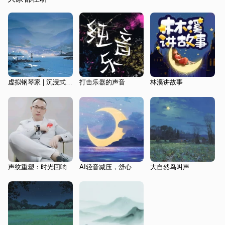
虚拟钢琴家 | 沉浸式助眠轻音
打击乐器的声音
林溪讲故事
声纹重塑：时光回响
AI轻音减压，舒心入梦
大自然鸟叫声