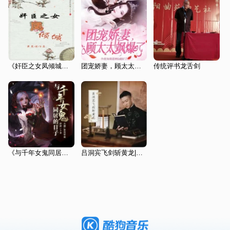
《奸臣之女凤倾城》新评书版
团宠娇妻，顾太太飒爆了|新评书版|都市言情霸宠
传统评书龙舌剑
《与千年女鬼同居的日子》
吕洞宾飞剑斩黄龙|曹云金单口