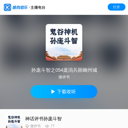
打开
孙庞斗智之054庞涓兵困幽州城
微评书
神话评书孙庞斗智
77
微评书