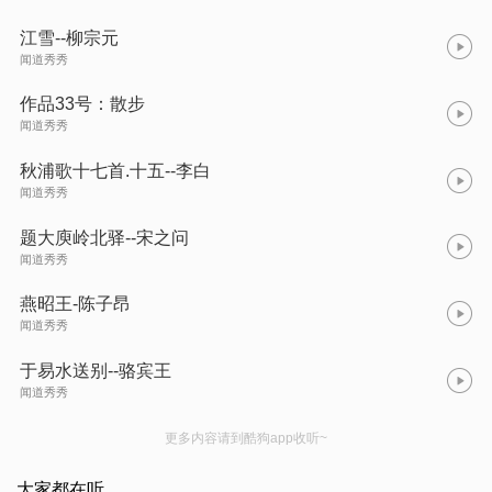
江雪--柳宗元
闻道秀秀
作品33号：散步
闻道秀秀
秋浦歌十七首.十五--李白
闻道秀秀
题大庾岭北驿--宋之问
闻道秀秀
燕昭王-陈子昂
闻道秀秀
于易水送别--骆宾王
闻道秀秀
更多内容请到酷狗app收听~
大家都在听