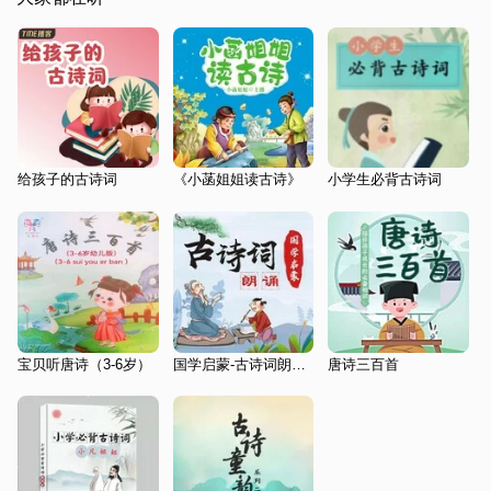
给孩子的古诗词
《小菡姐姐读古诗》
小学生必背古诗词
宝贝听唐诗（3-6岁）
国学启蒙-古诗词朗诵（讲解版）
唐诗三百首