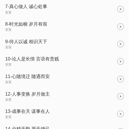
7-真心做人 诚心处事
安芙
8-时光如梭 岁月有痕
安芙
9-待人以诚 相识天下
安芙
10-论人是长情 言语有贵贱
安芙
11-心随境迁 随遇而安
安芙
12-人事变换 岁月做主
安芙
13-成事在天 谋事在人
安芙
14-业精于勤 严于律己