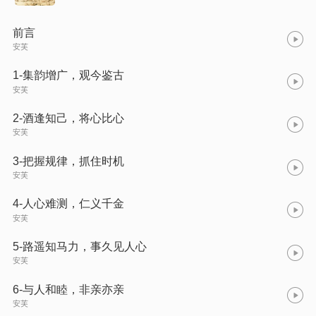
前言
安芙
1-集韵增广，观今鉴古
安芙
2-酒逢知己，将心比心
安芙
3-把握规律，抓住时机
安芙
4-人心难测，仁义千金
安芙
5-路遥知马力，事久见人心
安芙
6-与人和睦，非亲亦亲
安芙