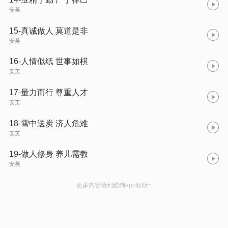
安芙
15-真诚做人 莫道是非
安芙
16-人情似纸 世事如棋
安芙
17-量力而行 尊重人才
安芙
18-雪中送炭 济人危难
安芙
19-做人修身 养儿需教
安芙
更多内容请到酷狗app收听~