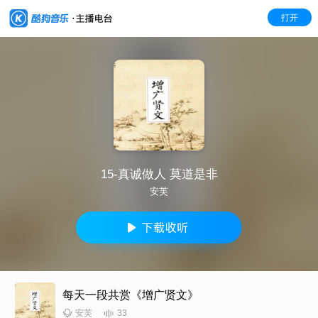
打开
15-真诚做人 莫道是非
安芙
每天一段共赏《增广贤文》
33
安芙