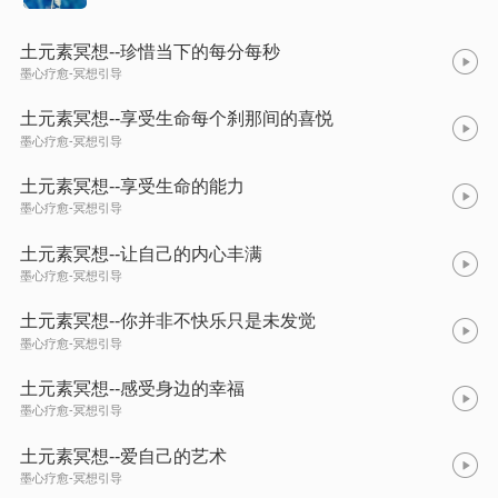
土元素冥想--珍惜当下的每分每秒
墨心疗愈-冥想引导
土元素冥想--享受生命每个刹那间的喜悦
墨心疗愈-冥想引导
土元素冥想--享受生命的能力
墨心疗愈-冥想引导
土元素冥想--让自己的内心丰满
墨心疗愈-冥想引导
土元素冥想--你并非不快乐只是未发觉
墨心疗愈-冥想引导
土元素冥想--感受身边的幸福
墨心疗愈-冥想引导
土元素冥想--爱自己的艺术
墨心疗愈-冥想引导