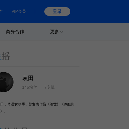
作
VIP会员
登录
商务合作
更多
主
播
袁田
145粉丝
7专辑
袁田，华语女歌手，曾发表作品《绝世》《冷酷到
底》。