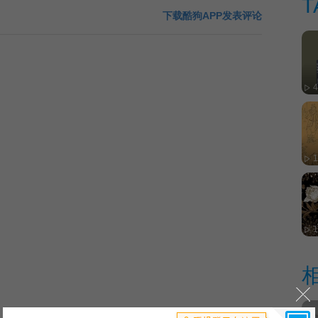
T
下载酷狗APP发表评论
1