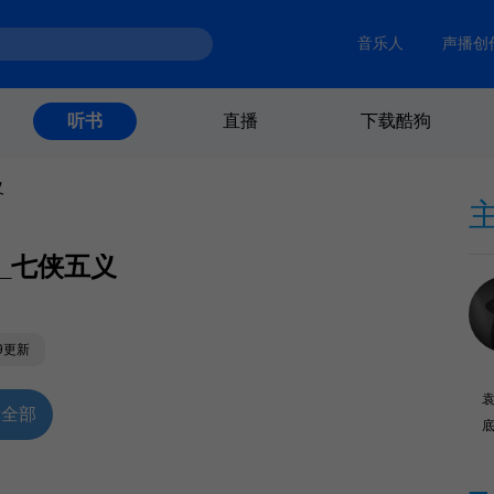
音乐人
声播创
直播
下载酷狗
听书
义
集_七侠五义
19更新
放全部