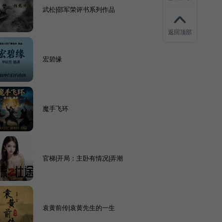
武松|邵军荣评书系列作品
返回顶部
宏碧缘
魔手飞环
官梯|开局：主卧有情况|弄潮
袁黄前传|袁黄先生的一生