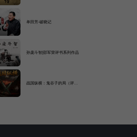
单田芳-破晓记
孙庞斗智|邵军荣评书系列作品
战国纵横：鬼谷子的局（评书
版）