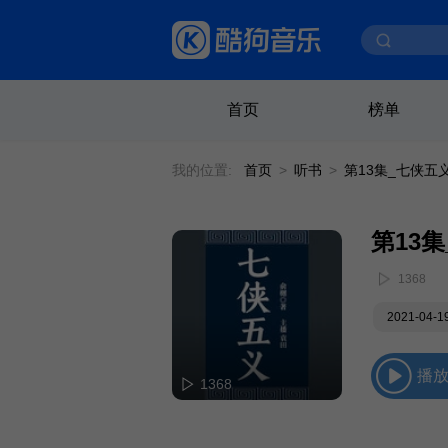
首页
榜单
我的位置:
首页
>
听书
>
第13集_七侠五
第13
1368
2021-04-
播
1368