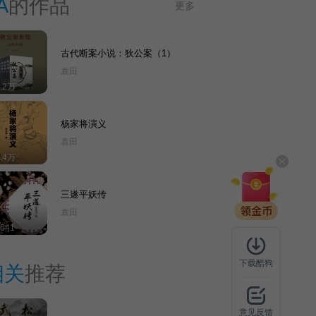
A
的作品
更多
古代断案小说：狄公案（1）
袁田
4.2万
杨家将演义
袁田
1.4万
三遂平妖传
袁田
641
下载酷狗
相关
推荐
意见反馈