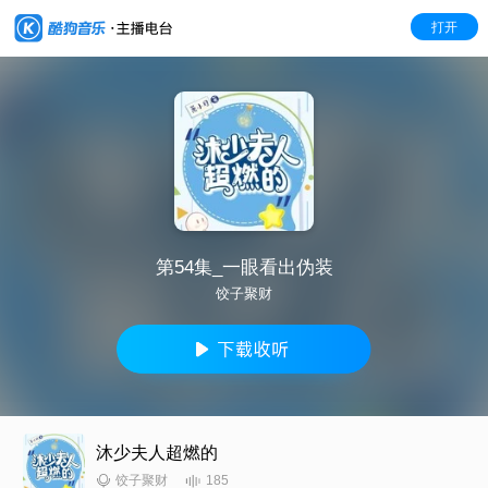
打开
第54集_一眼看出伪装
饺子聚财
沐少夫人超燃的
185
饺子聚财