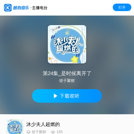
打开
第24集_是时候离开了
饺子聚财
沐少夫人超燃的
185
饺子聚财