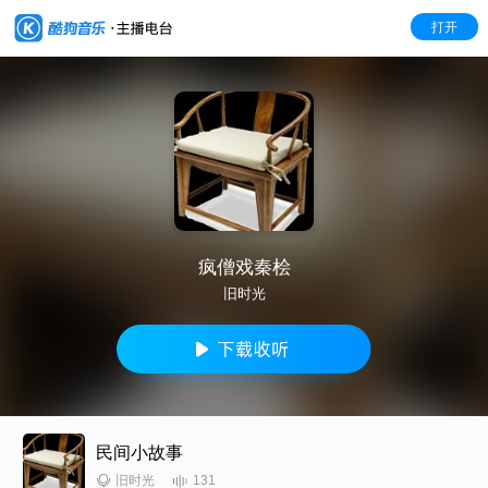
打开
疯僧戏秦桧
旧时光
民间小故事
131
旧时光