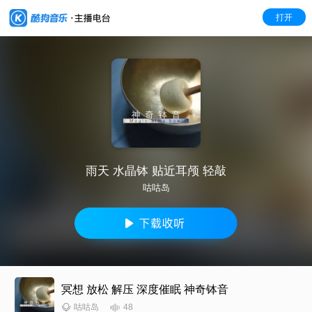
打开
雨天 水晶钵 贴近耳颅 轻敲
咕咕岛
冥想 放松 解压 深度催眠 神奇钵音
48
咕咕岛