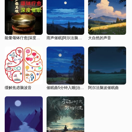
能量颂钵疗愈|深度催眠缓解压力
雨声催眠|阿尔法脑波催眠曲|助眠
大自然的声音
缓解焦虑脑波音
催眠曲5分钟入睡|治愈重度失眠|灵魂放松轻
阿尔法脑波催眠曲