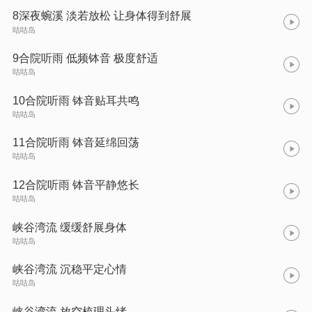
8深夜蜿溪 淡若放松 让身体得到舒展
咕咕岛
9合院听雨 低频钵音 极度舒适
咕咕岛
10合院听雨 钵音贴耳共鸣
咕咕岛
11合院听雨 钵音延绵回荡
咕咕岛
12合院听雨 钵音平静悠长
咕咕岛
峡谷湾流 缓缓舒展身体
咕咕岛
峡谷湾流 沉稳平定心情
咕咕岛
峡谷湾流 放空梳理头绪