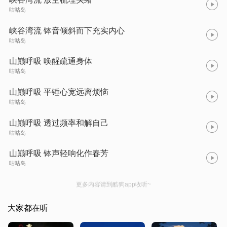
咕咕岛
峡谷湾流 钵音倾斜而下充实内心
咕咕岛
山巅呼吸 唤醒疏通身体
咕咕岛
山巅呼吸 平锤心宽远离烦恼
咕咕岛
山巅呼吸 透过频率和解自己
咕咕岛
山巅呼吸 钵声轻响化作春芳
咕咕岛
更多内容请到酷狗app收听~
大家都在听