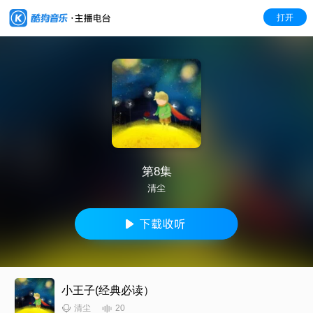
打开
第8集
清尘
小王子(经典必读）
20
清尘