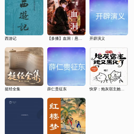
西游记
【多播】血洞︱悬疑︱半吸血鬼少年的历险记
开辟演义
挺经全集
薛仁贵征东
快穿：炮灰宿主她又黑化了