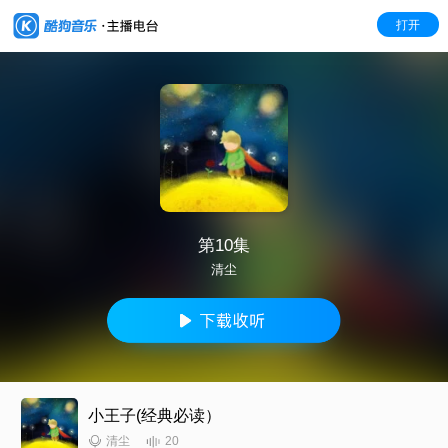
打开
第10集
清尘
小王子(经典必读）
20
清尘