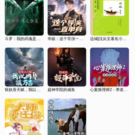
斗罗：我的武魂是密室
华娱：这个导演一直单身 | 导演逆袭 | 多女主 | 女星倒追 | 女神收割机
边城|沈从文著名小说|名师导读
斩妖吞天赋，我以肉身镇万古【智能语音录制】
超神学院的咸鱼
心案推理师2：养老院惊魂