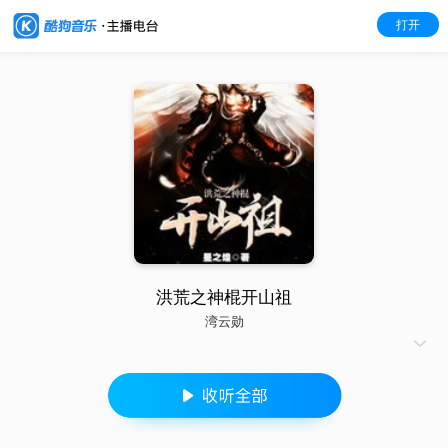
打开
洪荒之神棍开山祖
湾云勋