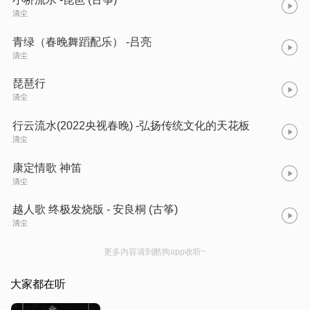
清尘
青绿（春晚舞蹈配乐） -吕亮
清尘
琵琶行
清尘
行云流水(2022央视春晚) -弘扬传统文化的天花板
清尘
康定情歌 神笛
清尘
越人歌 终极发烧版 - 安良桐 (古筝)
清尘
更多内容请到酷狗app收听~
大家都在听