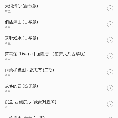
大浪淘沙 (琵琶版)
清尘
侗族舞曲 (古筝版)
清尘
寒鸦戏水 (古筝版)
清尘
芦苇荡 (Live) - 中国潮音 （笙箫尺八古筝版)
清尘
雨余柳色图 - 史志有 (二胡)
清尘
故乡的云 (笛子版)
清尘
沉鱼·西施浣纱 (琵琶对竖琴)
清尘
小桥流水 -琵琶 (古筝)