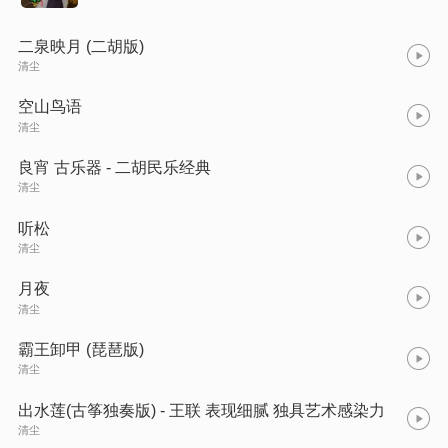
二泉映月 (二胡版)
清尘
空山鸟语
清尘
良宵 古乐器 - 二胡民乐经典
清尘
听松
清尘
月夜
清尘
霸王卸甲 (琵琶版)
清尘
出水莲(古筝独奏版) - 王联 表现细腻 独具艺术感染力
清尘