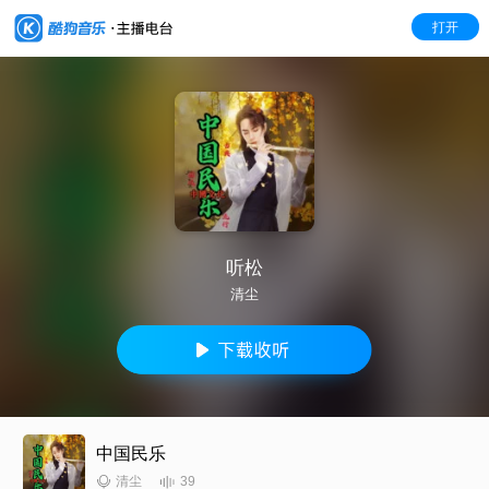
打开
听松
清尘
中国民乐
39
清尘