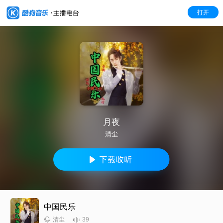
打开
月夜
清尘
中国民乐
39
清尘