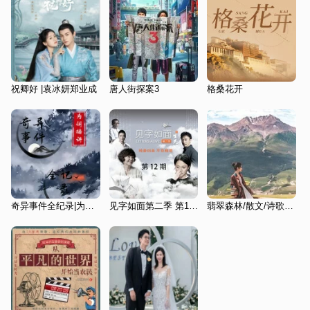
祝卿好 |袁冰妍郑业成
唐人街探案3
格桑花开
奇异事件全纪录|为何讲述
见字如面第二季 第12期
翡翠森林/散文/诗歌/心灵调剂