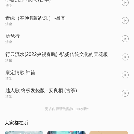
清尘
青绿（春晚舞蹈配乐） -吕亮
清尘
琵琶行
清尘
行云流水(2022央视春晚) -弘扬传统文化的天花板
清尘
康定情歌 神笛
清尘
越人歌 终极发烧版 - 安良桐 (古筝)
清尘
更多内容请到酷狗app收听~
大家都在听