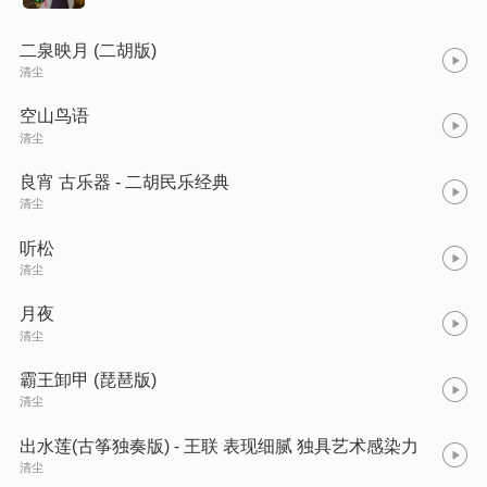
二泉映月 (二胡版)
清尘
空山鸟语
清尘
良宵 古乐器 - 二胡民乐经典
清尘
听松
清尘
月夜
清尘
霸王卸甲 (琵琶版)
清尘
出水莲(古筝独奏版) - 王联 表现细腻 独具艺术感染力
清尘