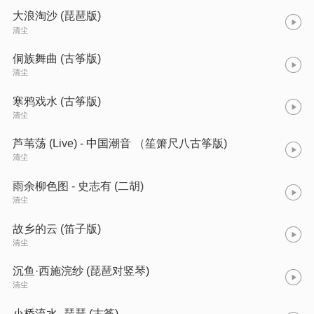
大浪淘沙 (琵琶版)
清尘
侗族舞曲 (古筝版)
清尘
寒鸦戏水 (古筝版)
清尘
芦苇荡 (Live) - 中国潮音 （笙箫尺八古筝版)
清尘
雨余柳色图 - 史志有 (二胡)
清尘
故乡的云 (笛子版)
清尘
沉鱼·西施浣纱 (琵琶对竖琴)
清尘
小桥流水 -琵琶 (古筝)