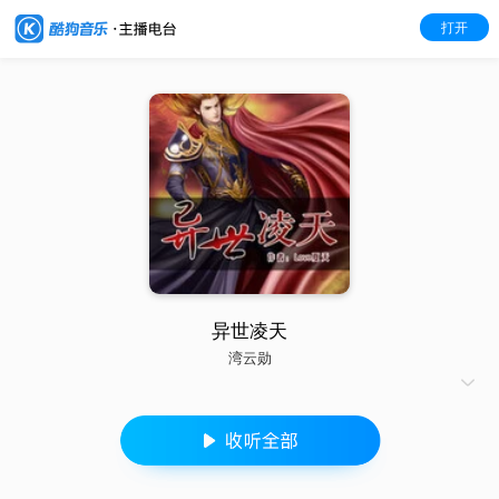
打开
异世凌天
湾云勋