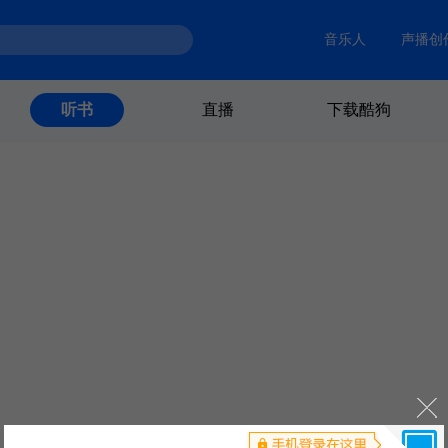
音乐人
声播创
直播
下载酷狗
听书