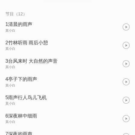
节目（12）
1清晨的雨声
莫小白
2竹林听雨 雨后小憩
莫小白
3台风来时 大自然的声音
莫小白
4亭子下的雨声
莫小白
5雨声行人鸟儿飞机
莫小白
6深夜林中细雨
莫小白
7深夜的雨声