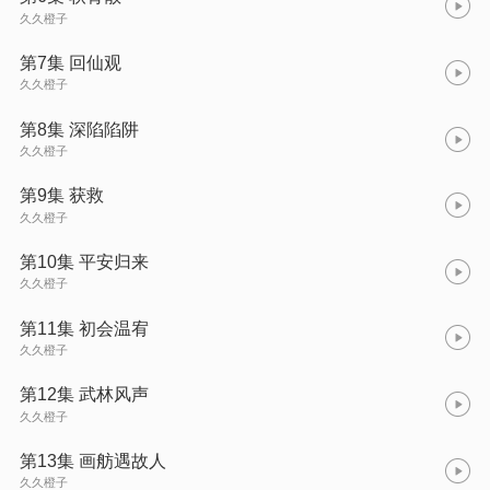
久久橙子
第7集 回仙观
久久橙子
第8集 深陷陷阱
久久橙子
第9集 获救
久久橙子
第10集 平安归来
久久橙子
第11集 初会温宥
久久橙子
第12集 武林风声
久久橙子
第13集 画舫遇故人
久久橙子