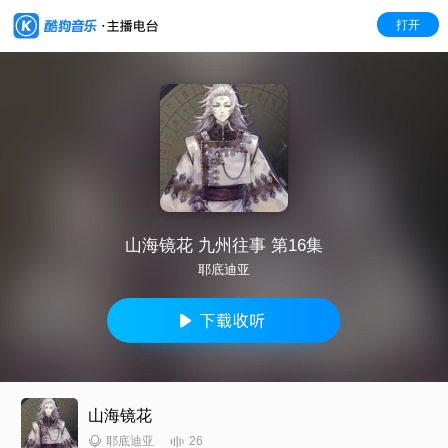
打开
山海镜花 九州往事 第16集
耶底迪亚
山海镜花
26
耶底迪亚