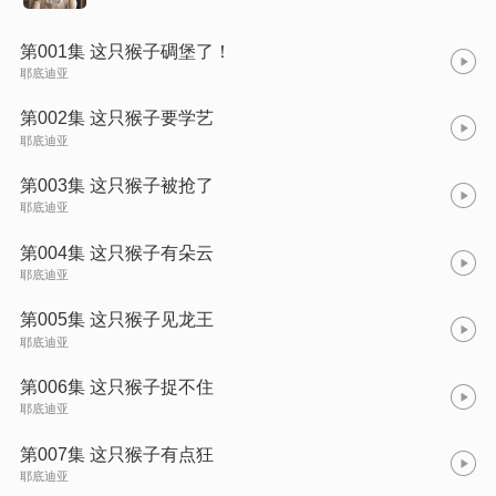
第001集 这只猴子碉堡了！
耶底迪亚
第002集 这只猴子要学艺
耶底迪亚
第003集 这只猴子被抢了
耶底迪亚
第004集 这只猴子有朵云
耶底迪亚
第005集 这只猴子见龙王
耶底迪亚
第006集 这只猴子捉不住
耶底迪亚
第007集 这只猴子有点狂
耶底迪亚