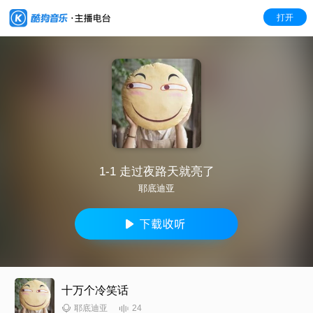
打开
1-1 走过夜路天就亮了
耶底迪亚
十万个冷笑话
24
耶底迪亚