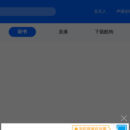
音乐人
声播创
直播
下载酷狗
听书