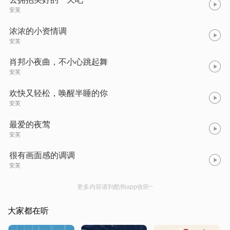
安芙
浓浓的小资情调
安芙
肖邦小夜曲，不小心跳起舞
安芙
欢快又轻松，唤醒半睡的你
安芙
最爱的夜莺
安芙
很有画面感的调调
安芙
更多内容请到酷狗app收听~
大家都在听