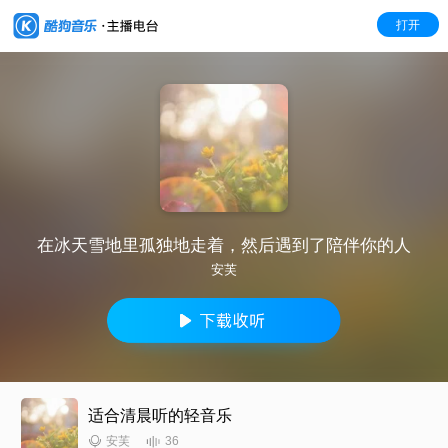
打开
在冰天雪地里孤独地走着，然后遇到了陪伴你的人
安芙
适合清晨听的轻音乐
36
安芙