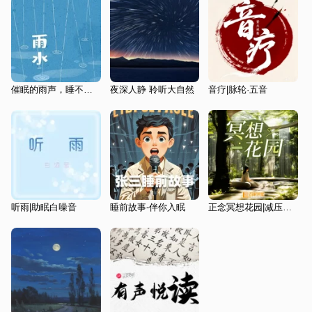
催眠的雨声，睡不着，听一听
夜深人静 聆听大自然
音疗|脉轮·五音
听雨|助眠白噪音
睡前故事-伴你入眠
正念冥想花园|减压空间|对抗焦虑|催眠曲一听即睡