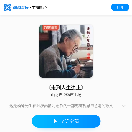
打开
《走到人生边上》
山之声-985声工场
这是杨绛先生在96岁高龄时创作的一部充满哲思与意趣的散文
集。杨先生通过对命运、人生、生与死、灵与肉等根本问题的思
考，指出人生的价值在于遵循“灵性良心”的要求修炼自己，完善自
身。她以深刻独到的体验，秉笔直书的勇气和生动饱满的笔触，
为那些在现实生活中因信仰缺失而茫然无助的人们指点迷津。