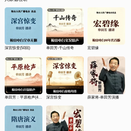
深宫惊变(50回)
单田芳-千山传奇
宏碧缘
单田芳：平原枪声(40回)
深宫惊变
薛家将-单田芳演播