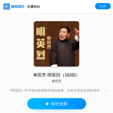
打开
单田芳-明英烈（162回）
单田芳
《明英烈》评书讲的是明朝开国的故事，从朱元璋赶赴武科场开
讲以至讲到定都金陵，全书分武科场、战襄阳、请徐达、十王兴
隆会、常茂出世、破金陵等故事组成，《明英烈》是单田芳的看
家书，当然写的精彩之极，从这部书上你能够体会到单田芳在讲
史书上的独有的特点：三分所七分平，辩证的看待历史（单田芳