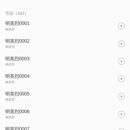
先生不愧是历史系毕业的）。《明英烈》是一部评书小说，但其
结构不必那些文人说编写的正史小说差那去，但有一点正史小说
是不能比的，那就是读者明明知道书中的历史是野史但还能津津
节目（162）
的读下去。
明英烈0001
单田芳
明英烈0002
单田芳
明英烈0003
单田芳
明英烈0004
单田芳
明英烈0005
单田芳
明英烈0006
单田芳
明英烈0007