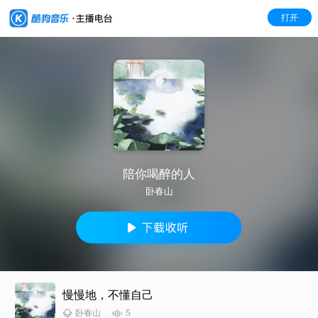
打开
陪你喝醉的人
卧春山
慢慢地，不懂自己
5
卧春山