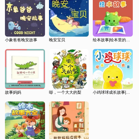
小象爸爸晚安故事
晚安宝贝
绘本故事|绘本里的童话故事|0-8岁
故事妈妈
嘭，一个大大的梨
小鸡球球成长故事|睡前故事|绘本故事|0-6岁