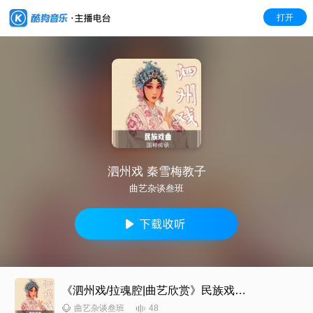
打开
泗州戏 秦雪梅教子
曲艺杂谈叁班
《泗州戏/拉魂腔|曲艺欣赏》民族戏曲|国潮复兴
48
曲艺杂谈叁班