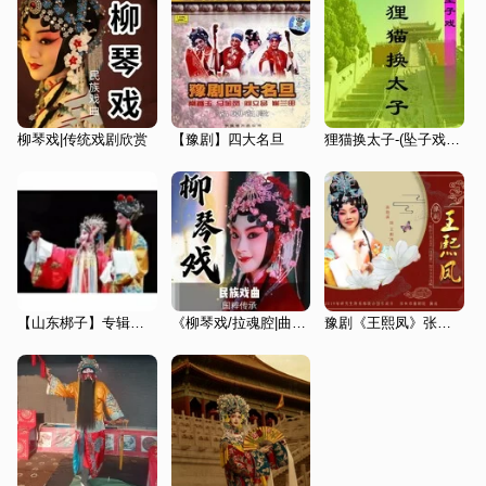
柳琴戏|传统戏剧欣赏
【豫剧】四大名旦
狸猫换太子-(坠子戏 琴书)
【山东梆子】专辑大全
《柳琴戏/拉魂腔|曲艺欣赏》民族戏曲|国潮复兴
豫剧《王熙凤》张艳萍|刘秋萍