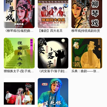
《柳琴戏/拉魂腔|曲艺欣赏》民族戏曲|国潮复兴
【豫剧】四大名旦
柳琴戏|传统戏剧欣赏
狸猫换太子-(坠子戏 琴书)
《武安落子/落子剧|曲艺欣赏》民族戏曲|国潮复兴
乐典：曲剧——张荣彬（壹）