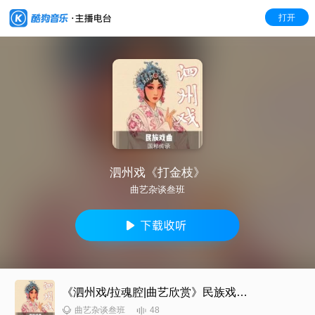
打开
泗州戏《打金枝》
曲艺杂谈叁班
《泗州戏/拉魂腔|曲艺欣赏》民族戏曲|国潮复兴
48
曲艺杂谈叁班