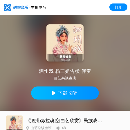
打开
泗州戏 杨三姐告状 伴奏
曲艺杂谈叁班
《泗州戏/拉魂腔|曲艺欣赏》民族戏曲|国潮复兴
48
曲艺杂谈叁班