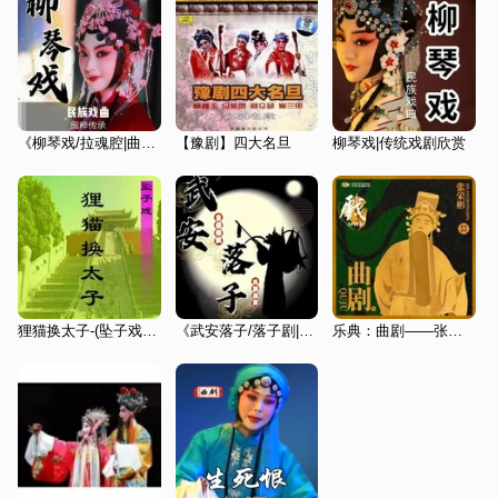
《柳琴戏/拉魂腔|曲艺欣赏》民族戏曲|国潮复兴
【豫剧】四大名旦
柳琴戏|传统戏剧欣赏
狸猫换太子-(坠子戏 琴书)
《武安落子/落子剧|曲艺欣赏》民族戏曲|国潮复兴
乐典：曲剧——张荣彬（壹）