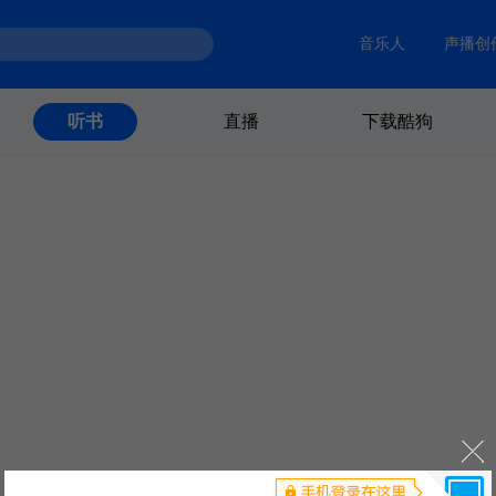
音乐人
声播创
直播
下载酷狗
听书