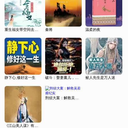
重生福女带空间去逃荒【智能语音录制】
秦将
温柔的夜
静下心,修好这一生
破斗：娶妻薰儿，她却拒绝圆房！
鲛人先生是万人迷
刑侦大案：解救吴若甫纪实
《江山美人谋》有声小说