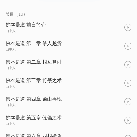
数杀劫下一丝生机。天地为盘，众生为子！腹黑果断，志勇并
重，以力证道，后天成圣，大气雄浑，纵横捭阖。请一起来听一
听这本书的封神历程。
节目（19）
佛本是道 前言简介
山中人
佛本是道 第一章 杀人越货
山中人
佛本是道 第二章 相互算计
山中人
佛本是道 第三章 符箓之术
山中人
佛本是道 第四章 蜀山再现
山中人
佛本是道 第五章 傀儡之术
山中人
佛本是道 第六章 四相绝杀