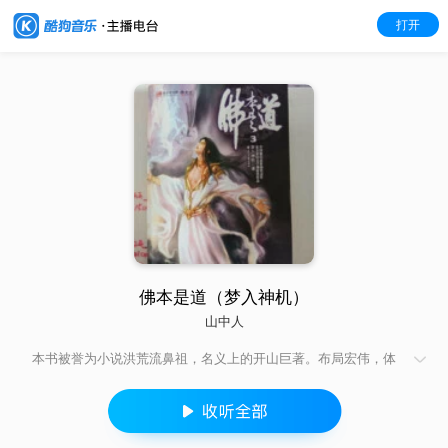
打开
佛本是道（梦入神机）
山中人
本书被誉为小说洪荒流鼻祖，名义上的开山巨著。布局宏伟，体
系严谨，气势磅礴，情节跌宕，初期平淡毫无激情，后期却完美
的融合现在修真和中国古代神话故事，重塑中国传统神魔小说的
构架层次和力量体系，开创洪荒流仙侠，修真网文类型。神机一
出，谁与争锋！主角周青周璇于三教圣人之间，为天道教争取天