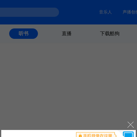
音乐人
声播创
直播
下载酷狗
听书