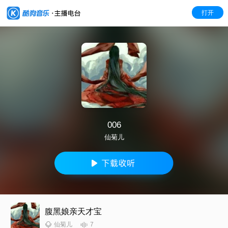
打开
006
仙菊儿
腹黑娘亲天才宝
7
仙菊儿