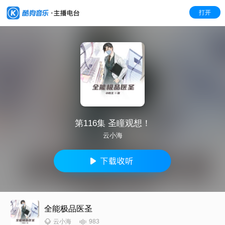
打开
第116集 圣瞳观想！
云小海
全能极品医圣
983
云小海