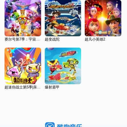
赛尔号第7季：宇宙之眼
超变战陀
超凡小英雄2
超迷你战士第5季|亲子成长|百科
爆射盾甲