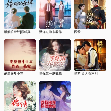
婚姻的牵绊|假戏真做|契约闪婚|豪门总裁|都市言情
漂洋过海来看你
囚爱
老婆智斗小三
等你落一场繁花
招惹 多人有声剧