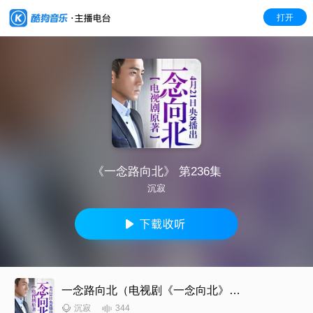
打开
《一念路向北》 第236集
沉寂
一念路向北（电视剧《一念向北》原著小说）
344
沉寂